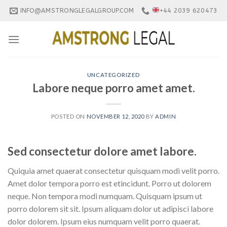
Skip
INFO@AMSTRONGLEGALGROUP.COM
+44 2039 620473
to
content
UNCATEGORIZED
Labore neque porro amet amet.
POSTED ON
NOVEMBER 12, 2020
BY
ADMIN
Sed consectetur dolore amet labore.
Quiquia amet quaerat consectetur quisquam modi velit porro.
Amet dolor tempora porro est etincidunt. Porro ut dolorem
neque. Non tempora modi numquam. Quisquam ipsum ut
porro dolorem sit sit. Ipsum aliquam dolor ut adipisci labore
dolor dolorem. Ipsum eius numquam velit porro quaerat.